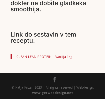
dokler ne dobite gladkeka
smoothija.
Link do sestavin v tem
receptu:
CLEAN LEAN PROTEIN – Vanilija 1kg
© Katja Krizan 2023 | All rights reserved | Webdesign:
www.getwebdesign.net