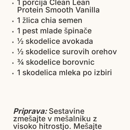
1 porcija Clean Lean
Protein Smooth Vanilla
1 žlica chia semen
1 pest mlade špinače
½ skodelice avokada
½ skodelice surovih orehov
¾ skodelice borovnic
1 skodelica mleka po izbiri
Priprava:
Sestavine
zmešajte v mešalniku z
visoko hitrostjo. Mešajte