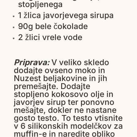
stopljenega
1 žlica javorjevega sirupa
90g bele čokolade
2 žlici vrele vode
Priprava:
V veliko skledo
dodajte ovseno moko in
Nuzest beljakovine in jih
premešajte. Dodajte
stopljeno kokosovo olje in
javorjev sirup ter ponovno
mešajte, dokler ne nastane
gosto testo. To testo vtisnite
v 6 silikonskih modelčkov za
muffin-e in naredite obliko